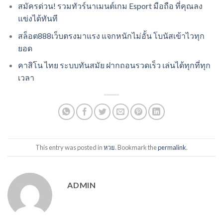
สมัครด่วน! รวมทัวร์นาเมนต์เกม Esport มือถือ ที่คุณลง
แข่งได้ทันที
สล็อต888เว็บตรงมาแรง แจกหนักไม่อั้น โบนัสเข้าไวทุก
ยอด
คาสิโน ไทย ระบบทันสมัย ฝากถอนรวดเร็ว เล่นได้ทุกที่ทุก
เวลา
This entry was posted in
หวย
. Bookmark the
permalink
.
ADMIN