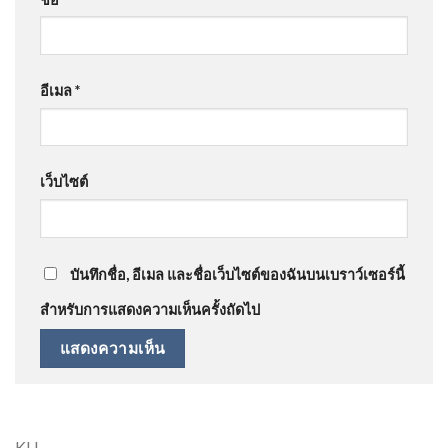
อีเมล
*
เว็บไซต์
บันทึกชื่อ, อีเมล และชื่อเว็บไซต์ของฉันบนเบราว์เซอร์นี้
สำหรับการแสดงความเห็นครั้งถัดไป
KU