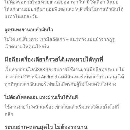
ไม่ต้องรอหวยไทย หวยฮานอยออกทุกวัน! มีให้เลือก 3 แบบ
ได้แก่ ฮานอยปกติ ฮานอยพิเศษ และ VIP เพิ่มโอกาสทำเงินได้
3 เท่าในแต่ละวัน
สูตรแทงฮานอยทำเงินไว
ไม่ใช่แค่เสี่ยงดวง เรามีสถิติเก่า + แนวทางแม่นยำจากกูรู
เวียดนามให้คุณใช้จริง
มือถือเครื่องเดียวก็รวยได้ แทงหวยได้ทุกที่
เว็บหวยออนไลน์888 รองรับการใช้งานผ่านมือถือทุกระบบ ไม่
ว่าจะเป็น iOS หรือ Android แค่มีอินเทอร์เน็ตก็เข้าร่วมสนุกได้
ทุกที่ทุกเวลา อินเทอร์เฟซเป็นมิตรกับผู้ใช้ โหลดไว ไม่ค้าง
ไม่ต้องโหลดแอป แทงผ่านเว็บได้ทันที
ใช้งานง่าย ไม่หนักเครื่อง เข้าเว็บแล้วเริ่มแทงได้เลยในไม่กี่
คลิก
ระบบฝาก-ถอนสุดไว ไม่ต้องรอนาน