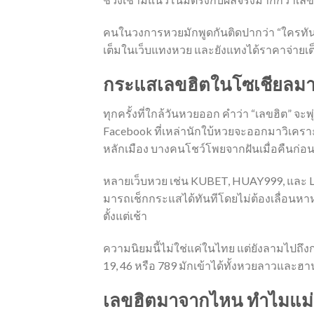
คนในวงการหวยมักพูดกันติดปากว่า “ใครทันเลข
เต็มในเว็บแทงหวย และยังแทงได้ราคาจ่ายเ
กระแสเลขฮิตในโซเชียลม
ทุกครั้งที่ใกล้วันหวยออก คำว่า “เลขฮิต” 
Facebook ที่เหล่านักใบ้หวยจะออกมาวิเคราะ
หลักเมือง บางคนโชว์โพยจากฝันเมื่อคืนก่อน
หลายเว็บหวย เช่น KUBET, HUAY999, และ Lo
มารถเช็กกระแสได้ทันทีโดยไม่ต้องเลื่อนหาหล
ตั้งแต่เช้า
ความนิยมนี้ไม่ใช่แค่ในไทย แต่ยังลามไปถึ
19, 46 หรือ 789 มักเข้าได้ทั้งหวยลาวและฮ
เลขฮิตมาจากไหน ทำไมแม่