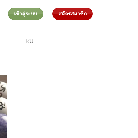
เข้าสู่ระบบ
สมัครสมาชิก
KU