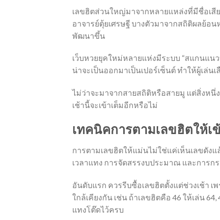
เลขฮิตส่วนใหญ่มาจากหลายแหล่งที่มีชื่อเสียง 
อาจารย์ตุ้ยเศรษฐี บางตัวมาจากสถิติผลย้
พัฒนาขึ้น
เว็บหวยยุคใหม่หลายแห่งมีระบบ “สแกนแน
น่าจะเป็นออกมาเป็นเปอร์เซ็นต์ ทำให้ผู้เล่
ไม่ว่าจะมาจากสายสถิติหรือสายมู แต่สิ่งหนึ่
เช้านี้จะเข้าเต็มอีกหรือไม่
เทคนิคการตามเลขฮิตให้เข้
การตามเลขฮิตให้แม่นไม่ใช่แค่เห็นเลขดังแ
เวลาแทง การจัดสรรงบประมาณ และการกระจาย
อันดับแรก ควรรีบซื้อเลขฮิตตั้งแต่ช่วงเช้า
ใกล้เคียงกัน เช่น ถ้าเลขฮิตคือ 46 ให้เล่น 6
แทงโต๊ดไว้ครบ