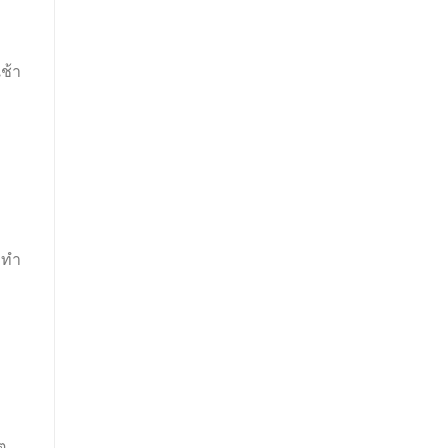
ช้า
าทำ
ต