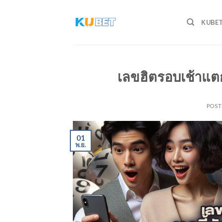
Skip
to
KUBE
content
เลขฮิตรอบเช้าแตก
POST
01
พ.ย.