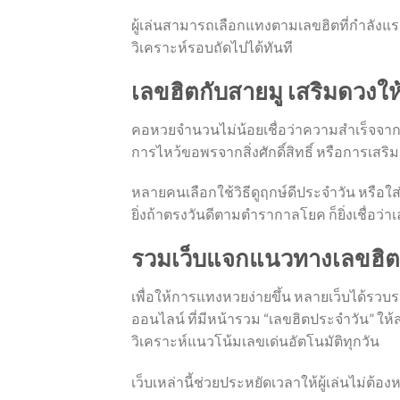
ผู้เล่นสามารถเลือกแทงตามเลขฮิตที่กำลังแร
วิเคราะห์รอบถัดไปได้ทันที
เลขฮิตกับสายมู เสริมดวงให้ป
คอหวยจำนวนไม่น้อยเชื่อว่าความสำเร็จจากก
การไหว้ขอพรจากสิ่งศักดิ์สิทธิ์ หรือการเส
หลายคนเลือกใช้วิธีดูฤกษ์ดีประจำวัน หรือใส
ยิ่งถ้าตรงวันดีตามตำรากาลโยค ก็ยิ่งเชื่อว่า
รวมเว็บแจกแนวทางเลขฮิตฟ
เพื่อให้การแทงหวยง่ายขึ้น หลายเว็บได้ร
ออนไลน์ ที่มีหน้ารวม “เลขฮิตประจำวัน” ให
วิเคราะห์แนวโน้มเลขเด่นอัตโนมัติทุกวัน
เว็บเหล่านี้ช่วยประหยัดเวลาให้ผู้เล่นไม่ต้