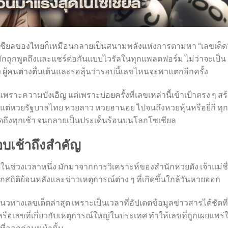
โซเชียลของไทยก็เหมือนกลายเป็นสนามพลังแห่งการตามหา “เลขเด็ด” 
่มักถูกพูดถึงและแชร์ต่อกันแบบไวรัลในทุกแพลตฟอร์ม ไม่ว่าจะเป็น
ง ผู้คนต่างตื่นเต้นและรอลุ้นว่ารอบนี้เลขไหนจะพาแตกอีกครั้ง
เพราะความบังเอิญ แต่เพราะบ่อยครั้งที่เลขเหล่านี้เข้าเป้าตรง ๆ สร
ต่หวยรัฐบาลไทย หวยลาว หวยฮานอย ไปจนถึงหวยหุ้นหรือยี่กี ทุก
ูดถึงทุกเช้า จนกลายเป็นประเด็นร้อนบนโลกโซเชียล
บเช้าถึงสำคัญ
ดในช่วงเวลาหนึ่ง มักมาจากการวิเคราะห์ของสำนักหวยดัง เจ้าแม่ชื
ิติย้อนหลังและข่าวเหตุการณ์ต่าง ๆ ที่เกิดขึ้นใกล้วันหวยออก
วทางเลขเด็ดล่าสุด เพราะเป็นเวลาที่อัปเดตข้อมูลข่าวสารได้ชัดที่
รือเลขที่เกี่ยวกับเหตุการณ์ใหญ่ในประเทศ ทำให้เลขที่ถูกเผยแพร่
ี่ออกก่อนหน้านั้น