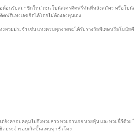
อต้อนรับสมาชิกใหม่ เช่น โบนัสเครดิตฟรีทันทีหลังสมัคร หรือโบนั
ดิตฟรีแทงเลขฮิตได้โดยไม่ต้องลงทุนเอง
แทงหวยประจำ เช่น แทงครบทุกงวดจะได้รับรางวัลพิเศษหรือโบนัสค
 แต่ยังครอบคลุมไปถึงหวยลาว หวยฮานอย หวยหุ้น และหวยยี่กีด้วย
ขฮิตประจำรอบเกิดขึ้นแทบทุกชั่วโมง