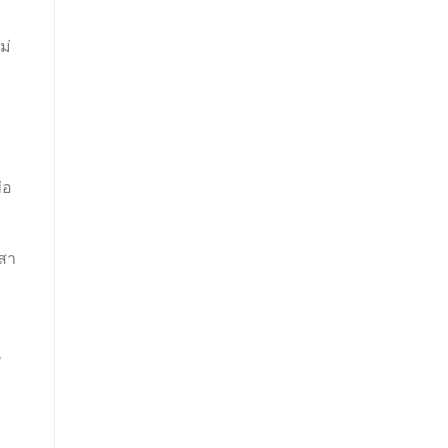
ม่
่อ
กสา
น