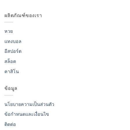
ผลิตภัณฑ์ของเรา
หวย
แทงบอล
อีสปอร์ต
สล็อต
คาสิโน
ข้อมูล
นโยบายความเป็นส่วนตัว
ข้อกำหนดและเงื่อนไข
ติดต่อ