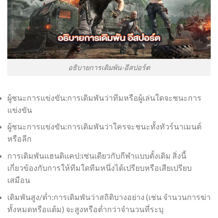
อธิบายการเดิมพัน-อีสปอร์ต
ผู้ชนะการแข่งขัน:การเดิมพันว่าทีมหรือผู้เล่นใดจะชนะการ
แข่งขัน
ผู้ชนะการแข่งขัน:การเดิมพันว่าใครจะชนะทั้งทัวร์นาเมนต์
หรือลีก
การเดิมพันแฮนดิแคป:เช่นเดียวกับกีฬาแบบดั้งเดิม สิ่งนี้
เกี่ยวข้องกับการให้ทีมใดทีมหนึ่งได้เปรียบหรือเสียเปรียบ
เสมือน
เดิมพันสูง/ต่ำ:การเดิมพันว่าสถิติบางอย่าง (เช่น จำนวนการฆ่า
ทั้งหมดหรือแต้ม) จะสูงหรือต่ำกว่าจำนวนที่ระบุ