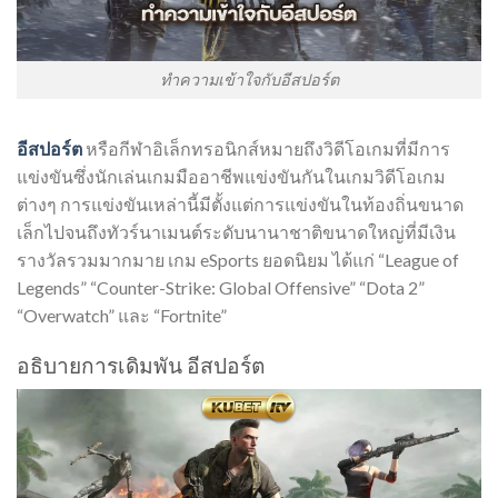
ทำความเข้าใจกับอีสปอร์ต
อีสปอร์ต
หรือกีฬาอิเล็กทรอนิกส์หมายถึงวิดีโอเกมที่มีการ
แข่งขันซึ่งนักเล่นเกมมืออาชีพแข่งขันกันในเกมวิดีโอเกม
ต่างๆ การแข่งขันเหล่านี้มีตั้งแต่การแข่งขันในท้องถิ่นขนาด
เล็กไปจนถึงทัวร์นาเมนต์ระดับนานาชาติขนาดใหญ่ที่มีเงิน
รางวัลรวมมากมาย เกม eSports ยอดนิยม ได้แก่ “League of
Legends” “Counter-Strike: Global Offensive” “Dota 2”
“Overwatch” และ “Fortnite”
อธิบายการเดิมพัน อีสปอร์ต