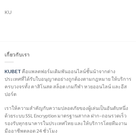
KU
เกี่ยวกับเรา
KUBET
คือแพลตฟอร์มเดิมพันออนไลน์ชั้นนำจากต่าง
ประเทศที่ได้รับใบอนุญาตอย่างถูกต้องตามกฎหมาย ให้บริการ
ครบวงจรทั้ง คาสิโนสด สล็อต เกมกีฬา หวยออนไลน์ และอีส
ปอร์ต
เราให้ความสำคัญกับความปลอดภัยของผู้เล่นเป็นอันดับหนึ่ง
ด้วยระบบ SSL Encryption มาตรฐานสากล ฝาก–ถอนรวดเร็ว
รองรับทุกธนาคารในประเทศไทย และให้บริการโดยทีมงาน
มืออาชีพตลอด 24 ชั่วโมง