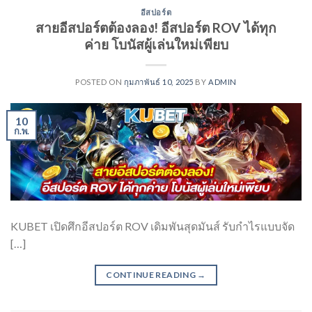
อีสปอร์ต
สายอีสปอร์ตต้องลอง! อีสปอร์ต ROV ได้ทุก
ค่าย โบนัสผู้เล่นใหม่เพียบ
POSTED ON
กุมภาพันธ์ 10, 2025
BY
ADMIN
10
ก.พ.
KUBET เปิดศึกอีสปอร์ต ROV เดิมพันสุดมันส์ รับกำไรแบบจัด
[…]
CONTINUE READING
→