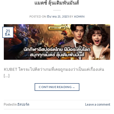
แมตช์ ลุ้นเดิมพันมันส์
POSTED ON
มีนาคม 21, 2025
BY
ADMIN
21
มี.ค.
KUBET ใครจะไปคิดว่าเกมที่เคยถูกมองว่าเป็นแค่เรื่องเล่น
[…]
CONTINUE READING
→
Posted in
อีสปอร์ต
Leave a comment