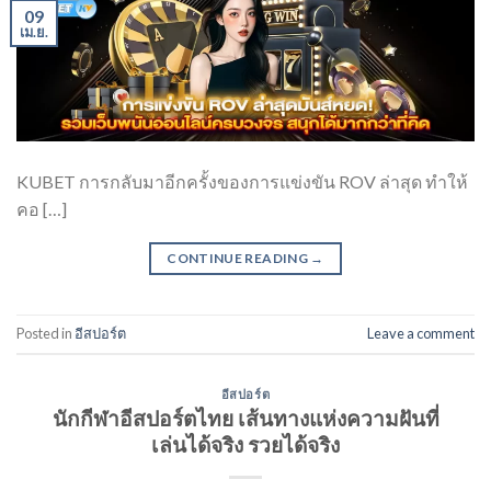
09
เม.ย.
KUBET การกลับมาอีกครั้งของการแข่งขัน ROV ล่าสุด ทำให้
คอ […]
CONTINUE READING
→
Posted in
อีสปอร์ต
Leave a comment
อีสปอร์ต
นักกีฬาอีสปอร์ตไทย เส้นทางแห่งความฝันที่
เล่นได้จริง รวยได้จริง