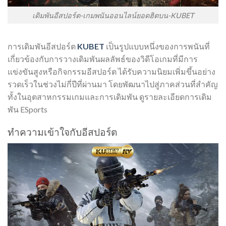
เดิมพันอีสปอร์ต-เกมพนันออนไลน์ยอดฮิตบน-KUBET
การเดิมพันอีสปอร์ต
KUBET
เป็นรูปแบบหนึ่งของการพนันที่
เกี่ยวข้องกับการวางเดิมพันผลลัพธ์ของวิดีโอเกมที่มีการ
แข่งขันสูงหรือกิจกรรมอีสปอร์ต ได้รับความนิยมเพิ่มขึ้นอย่าง
รวดเร็วในช่วงไม่กี่ปีที่ผ่านมา โดยพัฒนาไปสู่ภาคส่วนที่สำคัญ
ทั้งในอุตสาหกรรมเกมและการเดิมพัน ดูรายละเอียดการเดิม
พัน ESports
ทำความเข้าใจกับอีสปอร์ต