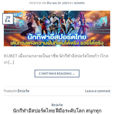
POSTED ON
มีนาคม 29, 2025
BY
ADMIN
29
มี.ค.
KUBET เมื่อเกมกลายเป็นอาชีพ นักกีฬาอีสปอร์ตไทยก้าวไกล
เก […]
CONTINUE READING
→
Posted in
อีสปอร์ต
Leave a comment
อีสปอร์ต
นักกีฬาอีสปอร์ตไทย ฝีมือระดับโลก สนุกทุก