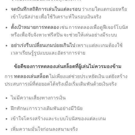
จดบันทึกสถิติการเล่นในแต่ละรอบ
ว่าเกมใดแตกบ่อยหรือ
เข้าโบนัสง่าย เพื่อใช้วิเคราะห์ในรอบเงินจริง
ตั้งเป้าหมายการทดลอง
เช่น การทดลองเพื่อดูฟีเจอร์โบนัส
หรือเพื่อจับจังหวะฟรีสปิน จะช่วยให้เล่นอย่างมีระบบ
อย่าเร่งรีบเปลี่ยนเกมบ่อยเกินไป
เพราะแต่ละเกมต้องใช้
เวลาเรียนรู้รูปแบบและอัตราการจ่าย
ข้อดีของการทดลองเล่นสล็อตที่ผู้เล่นไม่ควรมองข้าม
การ
ทดลองเล่นสล็อต
ไม่เพียงแต่ช่วยประหยัดเงิน แต่ยังสร้าง
ประสบการณ์ที่ต่อยอดได้จริงเมื่อเริ่มเดิมพันด้วยเงินจริง
ไม่มีความเสี่ยงทางการเงิน
ฝึกทักษะการวางเดิมพันอย่างมีวินัย
เข้าใจโครงสร้างและระบบโบนัสของแต่ละเกม
เพิ่มความมั่นใจก่อนลงสนามจริง