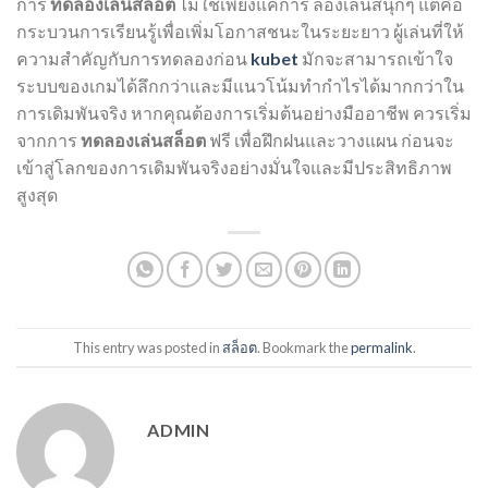
การ
ทดลองเล่นสล็อต
ไม่ใช่เพียงแค่การ ลองเล่นสนุกๆ แต่คือ
กระบวนการเรียนรู้เพื่อเพิ่มโอกาสชนะในระยะยาว ผู้เล่นที่ให้
ความสำคัญกับการทดลองก่อน
kubet
มักจะสามารถเข้าใจ
ระบบของเกมได้ลึกกว่าและมีแนวโน้มทำกำไรได้มากกว่าใน
การเดิมพันจริง หากคุณต้องการเริ่มต้นอย่างมืออาชีพ ควรเริ่ม
จากการ
ทดลองเล่นสล็อต
ฟรี เพื่อฝึกฝนและวางแผน ก่อนจะ
เข้าสู่โลกของการเดิมพันจริงอย่างมั่นใจและมีประสิทธิภาพ
สูงสุด
This entry was posted in
สล็อต
. Bookmark the
permalink
.
ADMIN