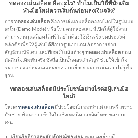
ทดลองเล่นสล็อต คืออะไร? ทำไมเป็นวิธีที่นักเดิม
พันมือใหม่ควรเริ่มต้นก่อนลงเงินจริง?
การ
ทดลองเล่นสล็อต
คือการเล่นเกมสล็อตออนไลน์ในรูปแบบ
เดโม (Demo Mode) หรือโหมดทดลองเล่น ที่เปิดให้ผู้ใช้งาน
สามารถหมุนสล็อตได้ฟรีโดยไม่ต้องใช้เงินจริง จุดประสงค์
หลักคือเพื่อให้ผู้เล่นได้ศึกษารูปแบบเกม อัตราการจ่าย
สัญลักษณ์พิเศษ และฟีเจอร์โบนัสต่างๆ
ทดลองเล่นสล็อต
ก่อน
ตัดสินใจเดิมพันจริง ซึ่งถือเป็นขั้นตอนสำคัญที่ช่วยให้เข้าใจ
ระบบของแต่ละเกมและลดความเสี่ยงจากการเล่นแบบไม่รู้พื้น
ฐาน
ทดลองเล่นสล็อตมีประโยชน์อย่างไรต่อผู้เล่นมือ
ใหม่?
โหมด
ทดลองเล่นสล็อต
มีประโยชน์มากกว่าแค่ เล่นฟรี เพราะ
มันช่วยเพิ่มความเข้าใจในเชิงเทคนิคและจิตวิทยาของเกม
เช่น
เรียนรู้กติกาและสัญลักษณ์ของเกม
ทุกเกมสล็อตมี