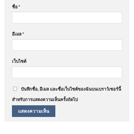
ชื่อ
*
อีเมล
*
เว็บไซต์
บันทึกชื่อ, อีเมล และชื่อเว็บไซต์ของฉันบนเบราว์เซอร์นี้
สำหรับการแสดงความเห็นครั้งถัดไป