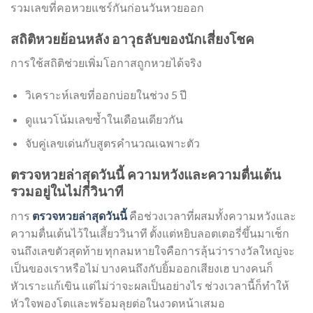
รวมเลขที่คอหวยแชร์กันก่อนวันหวยออก
สถิติหวยย้อนหลัง อาวุธลับของนักเสี่ยงโชค
การใช้สถิติช่วยเพิ่มโอกาสถูกหวยได้จริง
วิเคราะห์เลขที่ออกบ่อยในช่วง 5 ปี
ดูแนวโน้มเลขซ้ำในเดือนเดียวกัน
จับคู่เลขเด่นกับสูตรคำนวณเฉพาะตัว
ตรวจหวยล่าสุดวันนี้ ความหวังและความตื่นเต้น
รวมอยู่ในไม่กี่วินาที
การ
ตรวจหวยล่าสุดวันนี้
คือช่วงเวลาที่ผสมทั้งความหวังและ
ความตื่นเต้นไว้ในเสี้ยววินาที ตั้งแต่หยิบลอตเตอรี่ขึ้นมาเช็ก
จนถึงเลขตัวสุดท้าย ทุกลมหายใจคือการลุ้นว่ารางวัลใหญ่จะ
เป็นของเราหรือไม่ บางคนถึงกับยิ้มออกเสียงเฮ บางคนก็
หัวเราะแก้เขิน แต่ไม่ว่าจะผลเป็นอย่างไร ช่วงเวลานี้ก็ทำให้
หัวใจพองโตและพร้อมลุยต่อในงวดหน้าเสมอ