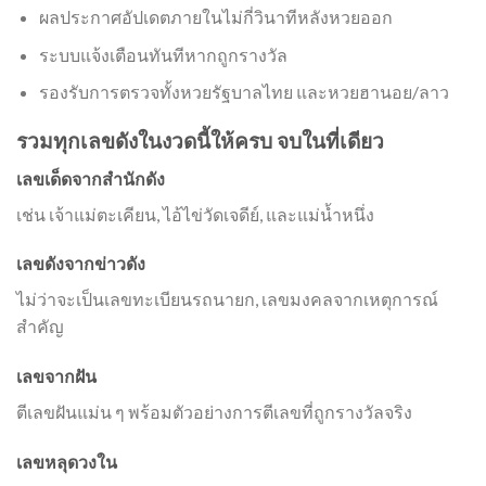
ผลประกาศอัปเดตภายในไม่กี่วินาทีหลังหวยออก
ระบบแจ้งเตือนทันทีหากถูกรางวัล
รองรับการตรวจทั้งหวยรัฐบาลไทย และหวยฮานอย/ลาว
รวมทุกเลขดังในงวดนี้ให้ครบ จบในที่เดียว
เลขเด็ดจากสำนักดัง
เช่น เจ้าแม่ตะเคียน, ไอ้ไข่วัดเจดีย์, และแม่น้ำหนึ่ง
เลขดังจากข่าวดัง
ไม่ว่าจะเป็นเลขทะเบียนรถนายก, เลขมงคลจากเหตุการณ์
สำคัญ
เลขจากฝัน
ตีเลขฝันแม่น ๆ พร้อมตัวอย่างการตีเลขที่ถูกรางวัลจริง
เลขหลุดวงใน