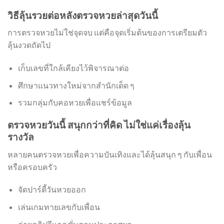
วิธีลุ้นรวยต่อหลังตรวจหวยล่าสุดวันนี้
การตรวจหวยไม่ใช่จุดจบ แต่คือจุดเริ่มต้นของการเตรียมตัว
ลุ้นงวดถัดไป
เก็บเลขที่ใกล้เคียงไว้พิจารณาต่อ
ศึกษาแนวทางใหม่จากสำนักเด็ด ๆ
รวมกลุ่มกับคอหวยเพื่อแชร์ข้อมูล
ตรวจหวยวันนี้ สนุกกว่าที่คิด ไม่ใช่แค่เรื่องลุ้น
รางวัล
หลายคนตรวจหวยเพื่อความบันเทิงและได้ลุ้นสนุก ๆ กับเพื่อน
หรือครอบครัว
จัดปาร์ตี้วันหวยออก
เล่นเกมทายเลขกับเพื่อน