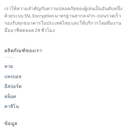
เราให้ความสำคัญกับความปลอดภัยของผู้เล่นเป็นอันดับหนึ่ง
ด้วยระบบ SSL Encryption มาตรฐานสากล ฝาก–ถอนรวดเร็ว
รองรับทุกธนาคารในประเทศไทย และให้บริการโดยทีมงาน
มืออาชีพตลอด 24 ชั่วโมง
ผลิตภัณฑ์ของเรา
หวย
แทงบอล
อีสปอร์ต
สล็อต
คาสิโน
ข้อมูล