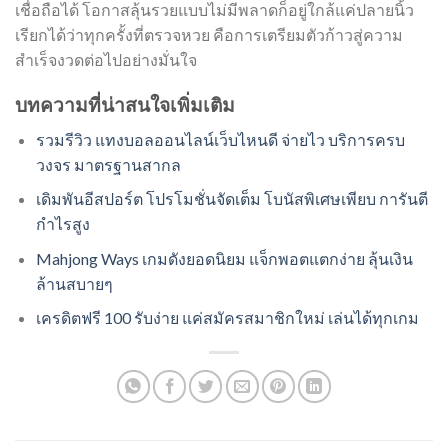
เชื่อถือได้ โอกาสลุ้นรวยแบบไม่มีพลาดก็อยู่ใกล้แค่ปลายนิ้ว
เรียกได้ว่าทุกครั้งที่ตรวจหวย คือการเตรียมตัวก้าวสู่ความ
สำเร็จงวดต่อไปอย่างมั่นใจ
บทความที่น่าสนใจเพิ่มเติม
รวมรีวิว แทงบอลออนไลน์เว็บไหนดี จ่ายไว บริการครบ
วงจร มาตรฐานสากล
เดิมพันอีสปอร์ต โปรโมชั่นจัดเต็ม โบนัสพิเศษเพียบ การันตี
กำไรสูง
Mahjong Ways เกมดังยอดนิยม แจ็กพอตแตกง่าย ลุ้นเงิน
ล้านสบายๆ
เครดิตฟรี 100 รับง่าย แค่สมัครสมาชิกใหม่ เล่นได้ทุกเกม