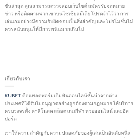
ชั่นล่าสุด คุณสามารถตรวจสอบเว็บไซต์ สมัครรับจดหมาย
ข่าว หรือติดตามพวกเขาบนโซเชียลมีเดีย โปรดจำไว้ว่า การ
เล่นเกมอย่างมีความรับผิดชอบเป็นสิ่งสำคัญ และโปรโมชั่นไม่
ควรสนับสนุนให้มีการพนันมากเกินไป
เกี่ยวกับเรา
KUBET
คือแพลตฟอร์มเดิมพันออนไลน์ชั้นนำจากต่าง
ประเทศที่ได้รับใบอนุญาตอย่างถูกต้องตามกฎหมาย ให้บริการ
ครบวงจรทั้ง คาสิโนสด สล็อต เกมกีฬา หวยออนไลน์ และอีส
ปอร์ต
เราให้ความสำคัญกับความปลอดภัยของผู้เล่นเป็นอันดับหนึ่ง