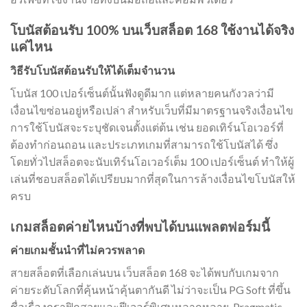
โบนัสต้อนรับ 100% บนเว็บสล็อต 168 ใช้งานได้จริง
แค่ไหน
วิธีรับโบนัสต้อนรับให้ได้เต็มจำนวน
โบนัส 100 เปอร์เซ็นต์นั้นฟังดูดีมาก แต่หลายคนกังวลว่ามี
เงื่อนไขซ่อนอยู่หรือเปล่า สำหรับเว็บที่มีมาตรฐานจริงเงื่อนไข
การใช้โบนัสจะระบุชัดเจนตั้งแต่ต้น เช่น ยอดเทิร์นโอเวอร์ที่
ต้องทำก่อนถอน และประเภทเกมที่สามารถใช้โบนัสได้ ซึ่ง
โดยทั่วไปสล็อตจะนับเทิร์นโอเวอร์เต็ม 100 เปอร์เซ็นต์ ทำให้ผู้
เล่นที่ชอบสล็อตได้เปรียบมากที่สุดในการล้างเงื่อนไขโบนัสให้
ครบ
เกมสล็อตค่ายไหนบ้างที่พบได้บนแพลตฟอร์มนี้
ค่ายเกมชั้นนำที่ไม่ควรพลาด
สายสล็อตที่เลือกเล่นบน เว็บสล็อต 168 จะได้พบกับเกมจาก
ค่ายระดับโลกที่คุ้นหน้าคุ้นตากันดี ไม่ว่าจะเป็น PG Soft ที่ขึ้น
ชื่อเรื่องกราฟิกสวยและฟีเจอร์พิเศษหลากหลาย, Pragmatic