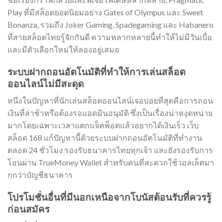
Play ที่มีสล็อตยอดนิยมอย่าง Gates of Olympus และ Sweet
Bonanza, รวมถึง Joker Gaming, Spadegaming และ Habanero
ที่สายสล็อตไทยรู้จักกันดี ความหลากหลายนี้ทำให้ไม่มีวันเบื่อ
และมีตัวเลือกใหม่ให้ลองอยู่เสมอ
ระบบฝากถอนอัตโนมัติที่ทำให้การเล่นสล็อต
ออนไลน์ไม่มีสะดุด
หนึ่งในปัญหาที่นักเล่นสล็อตออนไลน์เจอบ่อยที่สุดคือการถอน
เงินที่ล่าช้าหรือต้องรอแอดมินอนุมัติ ซึ่งเป็นเรื่องน่าหงุดหน่าย
มากโดยเฉพาะเวลาแตกแจ็คพ็อตแล้วอยากได้เงินเร็ว เว็บ
สล็อต 168 แก้ปัญหานี้ด้วยระบบฝากถอนอัตโนมัติที่ทำงาน
ตลอด 24 ชั่วโมง รองรับธนาคารไทยทุกเจ้า และยังรองรับการ
โอนผ่าน TrueMoney Wallet สำหรับคนที่สะดวกใช้วอลเล็ตมา
กกว่าบัญชีธนาคาร
โปรโมชั่นอื่นที่มีนอกเหนือจากโบนัสต้อนรับที่ควรรู้
ก่อนสมัคร