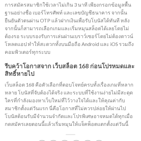
การสมัครสมาชิกใช้เวลาไม่เกิน 3 นาที เพียงกรอกข้อมูลพื้น
ฐานอย่างชื่อ เบอร์โทรศัพท์ และเลขบัญชีธนาคาร จากนั้น
ยืนยันตัวตนผ่าน OTP แล้วฝากเงินเพื่อรับโบนัสได้ทันที หลัง
จากนั้นก็สามารถเลือกเกมและเริ่มหมุนสล็อตได้เลยโดยไม่
ต้องรอ ระบบรองรับการเล่นผ่านเบราว์เซอร์โดยไม่ต้องดาวน์
โหลดแอป ทำให้สะดวกทั้งบนมือถือ Android และ iOS รวมถึง
คอมพิวเตอร์ทุกระบบ
รีบคว้าโอกาสจาก เว็บสล็อต 168 ก่อนโปรหมดและ
สิทธิ์หายไป
เว็บสล็อต 168 คือตัวเลือกที่ตอบโจทย์ครบทั้งเรื่องเกมที่หลาก
หลาย โบนัสที่จับต้องได้จริง และระบบที่ใช้งานง่ายไม่มีสะดุด
ใครที่กำลังมองหาเว็บใหม่ที่ไว้วางใจได้และให้คุณค่ากับ
สมาชิกตั้งแต่วันแรก นี่คือโอกาสที่ไม่ควรปล่อยให้ผ่านไป
โบนัสต้อนรับมีจำนวนจำกัดและโปรพิเศษอาจหมดได้ทุกเมื่อ
กดสมัครเลยตอนนี้แล้วเริ่มหมุนให้แจ็คพ็อตแตกตั้งแต่วันนี้