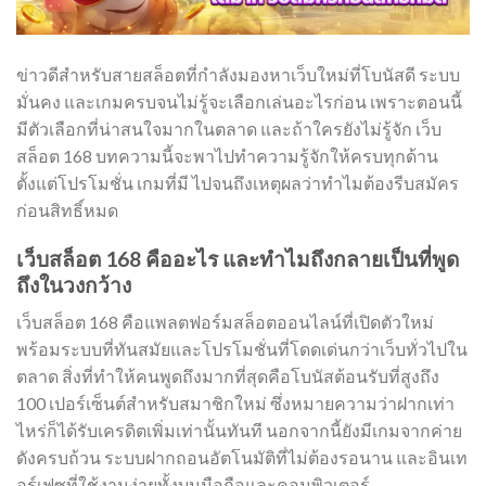
ข่าวดีสำหรับสายสล็อตที่กำลังมองหาเว็บใหม่ที่โบนัสดี ระบบ
มั่นคง และเกมครบจนไม่รู้จะเลือกเล่นอะไรก่อน เพราะตอนนี้
มีตัวเลือกที่น่าสนใจมากในตลาด และถ้าใครยังไม่รู้จัก เว็บ
สล็อต 168 บทความนี้จะพาไปทำความรู้จักให้ครบทุกด้าน
ตั้งแต่โปรโมชั่น เกมที่มี ไปจนถึงเหตุผลว่าทำไมต้องรีบสมัคร
ก่อนสิทธิ์หมด
เว็บสล็อต 168 คืออะไร และทำไมถึงกลายเป็นที่พูด
ถึงในวงกว้าง
เว็บสล็อต 168 คือแพลตฟอร์มสล็อตออนไลน์ที่เปิดตัวใหม่
พร้อมระบบที่ทันสมัยและโปรโมชั่นที่โดดเด่นกว่าเว็บทั่วไปใน
ตลาด สิ่งที่ทำให้คนพูดถึงมากที่สุดคือโบนัสต้อนรับที่สูงถึง
100 เปอร์เซ็นต์สำหรับสมาชิกใหม่ ซึ่งหมายความว่าฝากเท่า
ไหร่ก็ได้รับเครดิตเพิ่มเท่านั้นทันที นอกจากนี้ยังมีเกมจากค่าย
ดังครบถ้วน ระบบฝากถอนอัตโนมัติที่ไม่ต้องรอนาน และอินเท
อร์เฟซที่ใช้งานง่ายทั้งบนมือถือและคอมพิวเตอร์