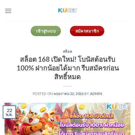
Skip
to
content
เข้าสู่ระบบ
สมัครสมาชิก
สล็อต
สล็อต 168 เปิดใหม่! โบนัสต้อนรับ
100% ฝากน้อยได้มาก รีบสมัครก่อน
สิทธิ์หมด
POSTED ON
พฤษภาคม 22, 2026
BY
ADMIN
22
พ.ค.