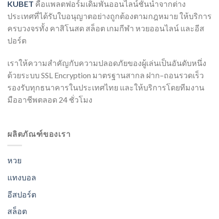
KUBET
คือแพลตฟอร์มเดิมพันออนไลน์ชั้นนำจากต่าง
ประเทศที่ได้รับใบอนุญาตอย่างถูกต้องตามกฎหมาย ให้บริการ
ครบวงจรทั้ง คาสิโนสด สล็อต เกมกีฬา หวยออนไลน์ และอีส
ปอร์ต
เราให้ความสำคัญกับความปลอดภัยของผู้เล่นเป็นอันดับหนึ่ง
ด้วยระบบ SSL Encryption มาตรฐานสากล ฝาก–ถอนรวดเร็ว
รองรับทุกธนาคารในประเทศไทย และให้บริการโดยทีมงาน
มืออาชีพตลอด 24 ชั่วโมง
ผลิตภัณฑ์ของเรา
หวย
แทงบอล
อีสปอร์ต
สล็อต