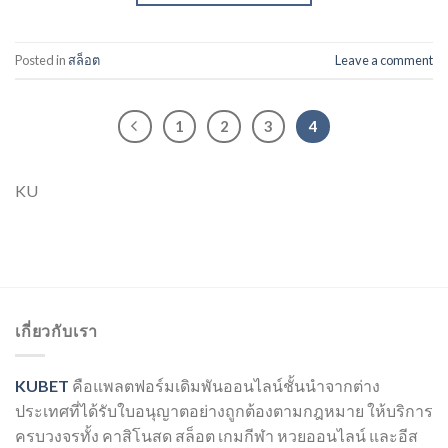
Posted in
สล็อต
Leave a comment
1
2
3
4
KU
เกี่ยวกับเรา
KUBET
คือแพลตฟอร์มเดิมพันออนไลน์ชั้นนำจากต่าง
ประเทศที่ได้รับใบอนุญาตอย่างถูกต้องตามกฎหมาย ให้บริการ
ครบวงจรทั้ง คาสิโนสด สล็อต เกมกีฬา หวยออนไลน์ และอีส