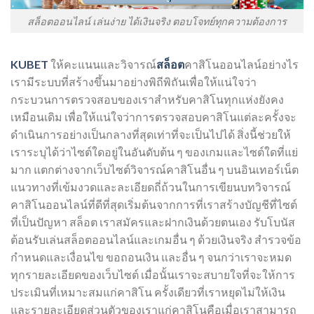
สล็อตออนไลน์ เล่นง่าย ได้เงินจริง ตอบโจทย์ทุกความต้องการ
KUBET
ให้คะแนนและวิจารณ์
สล็อต
คาสิโนออนไลน์อย่างไร
เรามีระบบที่สร้างขึ้นมาอย่างพิถีพิถันเพื่อให้แน่ใจว่า
กระบวนการตรวจสอบของเราสำหรับคาสิโนทุกแห่งยังคง
เหมือนเดิม เพื่อให้แน่ใจว่าการตรวจสอบคาสิโนแต่ละครั้งจะ
ดำเนินการอย่างเป็นกลางที่สุดเท่าที่จะเป็นไปได้ สิ่งนี้ช่วยให้
เราระบุได้ว่าไซต์ใดอยู่ในอันดับต้น ๆ ของเกมและไซต์ใดที่แย่
มาก แตกต่างจากเว็บไซต์วิจารณ์คาสิโนอื่น ๆ บนอินเทอร์เน็ต
แนวทางที่เข้มงวดและละเอียดถี่ถ้วนในการเขียนบทวิจารณ์
คาสิโนออนไลน์ที่ดีที่สุดเริ่มต้นจากการที่เราสร้างบัญชีที่ไซต์
ที่เป็นปัญหา สล็อต เราสมัครและฝากเงินด้วยตนเอง รับโบนัส
ต้อนรับเล่นสล็อตออนไลน์และเกมอื่น ๆ ด้วยเงินจริง สำรวจข้อ
กำหนดและเงื่อนไข ขอถอนเงิน และอื่น ๆ จนกว่าเราจะหมด
ทุกรายละเอียดของเว็บไซต์ เมื่อนั้นเราจะสบายใจที่จะให้การ
ประเมินที่เหมาะสมแก่คาสิโน ครั้งเดียวที่เราหยุดไม่ให้เงิน
และรายละเอียดส่วนตัวของเราแก่คาสิโนคือเมื่อเราสามารถ